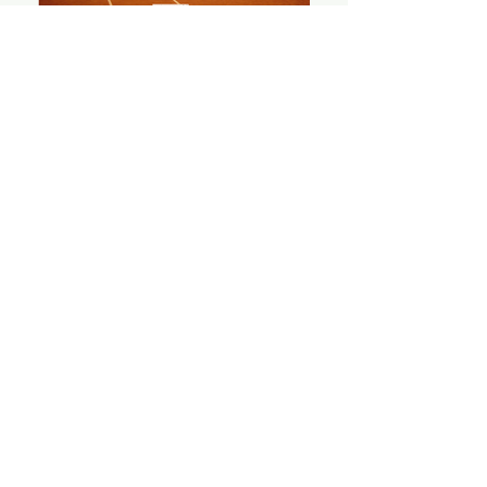
TRAINER
Vladi
0163 /
624 23 09
IMPRESSUM & rechtliche Hinweise
Downloads & Aufnahme-Anträge
Platzbuchung