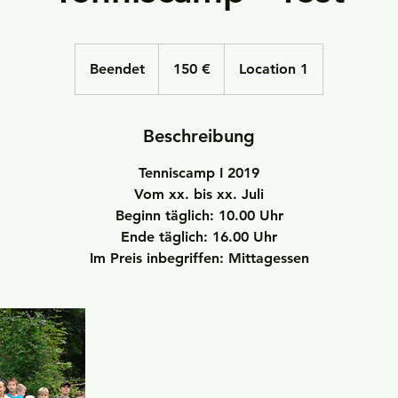
150
Euro
Beendet
B
150 €
Location 1
e
e
n
Beschreibung
d
Tenniscamp I 2019
e
Vom xx. bis xx. Juli
t
Beginn täglich: 10.00 Uhr
Ende täglich: 16.00 Uhr
Im Preis inbegriffen: Mittagessen