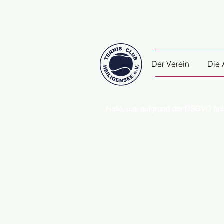
Der Verein
Die 
Hallo, u.a. aufgrund der DSGVO ha