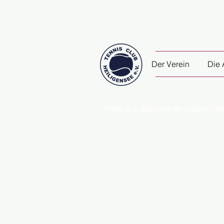
Der Verein
Die 
Hallo, u.a. aufgrund der DSGVO ha